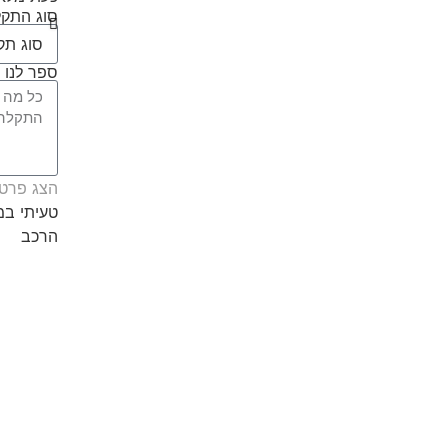
סוג התק
ספר לנו 
הצג פרטי
טעיתי ב
הרכב