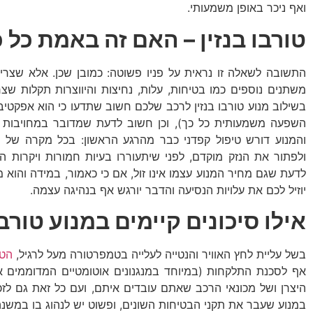
ואף ניכר באופן משמעותי.
טורבו בנזין – האם זה באמת כל 
התשובה לשאלה זו נראית על פניו פשוטה: כמובן שכן. אלא שצריך
משתנים נוספים כמו בטיחות, עלות, נחיצות והיווצרות תקלות שצ
בשילוב מנוע טורבו בנזין לרכב שלכם חשוב שתדעו כי הוא אפקטיבי
השפעה משמעותית כל כך), וכן חשוב לדעת שמדובר במחויבות 
והמנוע דורש טיפול קפדני כבר מהרגע הראשון: בכל מקרה של 
ולפתור את הנזק מוקדם, לפני שיתעוררו בעיות חמורות ויקרות ה
לדעת שגם מחיר המנוע עצמו אינו זול, אם כי כאמור, במידה והוא 
יוזיל לכם את עלויות הנסיעה והדבר יורגש אף בנהיגה עצמה.
אילו סיכונים קיימים במנוע טורבו
בשל עליית לחץ האוויר והנטייה לעלייה בטמפרטורה מעל לרגיל,
הטו
אף לסכנת התלקחות (במיוחד במנגנונים אוטומטיים המדוממים 
היצרן ושל מכונאי הרכב שאתם עובדים איתם, ועם כל זאת גם לזכ
במנוע שעבר את תקני הבטיחות השונים, ופשוט יש לנהוג בו במשנ