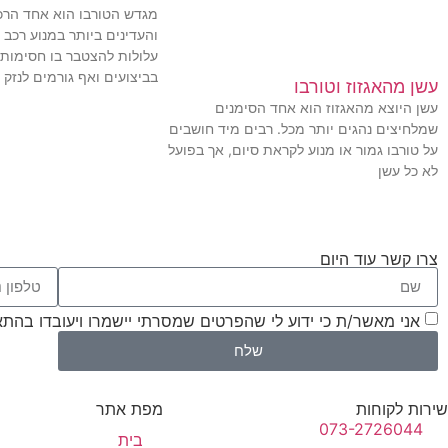
מגדש הטורבו הוא אחד הרכ
והעדינים ביותר במנוע רכב 
עלולות להצטבר בו חסימות
בביצועים ואף גורמים לנזק 
עשן מהאגזוז וטורבו
עשן היוצא מהאגזוז הוא אחד הסימנים
שמלחיצים נהגים יותר מכל. רבים מיד חושבים
על טורבו גמור או מנוע לקראת סיום, אך בפועל
לא כל עשן
צרו קשר עוד היום
אני מאשר/ת כי ידוע לי שהפרטים שמסרתי יישמרו ויעובדו בהתאם לחוק הגנת הפרטיו
שלח
שירות לקוחות
מפת אתר
073-2726044
בית