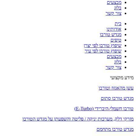
מבצעים
בלוג
צור קשר
בית
אודותינו
מגדש טורבו
טיפים
שיפוץ טורבו לפי יצרן
שיפוץ טורבו לפי עיר
מבצעים
בלוג
צור קשר
מידע מקצועי
עשן מהאגזוז וטורבו
מגדש טורבו סתום
טורבו חשמלי-היברידי (E-Turbo)
מזרקי דלק, מערכות יניקה / פליטה והשפעתן על מגדש הטורבו
מגדש טורבו מתחמם