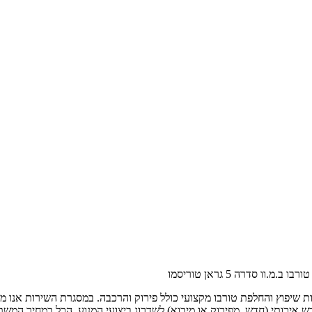
.מ.וו סדרה 5 גראן טוריסמו
רבו מעניקים שירות שיפוץ והחלפת טורבו מקצועי כולל פירוק והרכבה. במסגרת השי
כותי (חדש, מפירוק או מיבוא) לשדרוג ביצועי המנוע. הכל במחיר המשתלם ביות