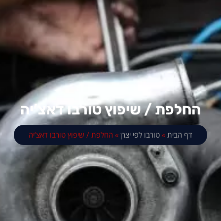
החלפת / שיפוץ טורבו דאצ’יה
דף הבית
»
טורבו לפי יצרן
»
החלפת / שיפוץ טורבו דאצ’יה