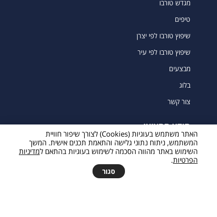
מגדש טורבו
טיפים
שיפוץ טורבו לפי יצרן
שיפוץ טורבו לפי עיר
מבצעים
בלוג
צור קשר
מידע מקצועי
האתר משתמש בעוגיות (Cookies) לצורך שיפור חוויית
עשן מהאגזוז וטורבו
המשתמש, ניתוח נתוני גלישה והתאמת תכנים אישית. המשך
השימוש באתר מהווה הסכמה לשימוש בעוגיות בהתאם ל
מדיניות
הפרטיות
.
מגדש טורבו סתום
להצעת מחיר
סגור
מיידית
טורבו חשמלי-היברידי (E-Turbo)
מזרקי דלק, מערכות יניקה / פליטה והשפעתן על מגדש
הטורבו