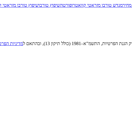
מחיר
מגדש טורבו מזראטי קוואטרופורטה
שיפוץ טורבו
שיפוץ טורבו מזראטי 
"א–1981 (כולל תיקון 13), ובהתאם ל
מדיניות הפרט