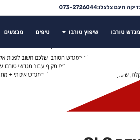
יקה חינם צלצלו:073-2726044
בו מרצדס GLC
מגדש טורבו
שיפוץ טורבו
טיפים
מבצעים
החלפת / שיפוץ טורבו מרצדס
»
החלפת / שיפוץ טורבו מרצדס GLC
רעיש? בכל מקרה של תקלה או חשד לתקלה במגדש הטורבו שלכם חשוב לפנות 
צל בטופ טורבו אנו מעניקים שירות מקיף עבור מגדשי טורבו עב
לה, שיפוץ יסודי של המגדש או החלפה שלו במגדש איכותי + מתן