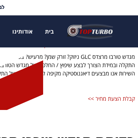
לבד
החלפת / שיפוץ טור
בית
אודותינו
דף הבית
»
טורבו לפי יצרן
»
מגדש טורבו מרצדס GLC ניזוק? זורק שמן? מ
התקלה ובמידת הצורך לבצע שיפוץ / החלפה של מגדש הטורבו. א
השירות אנו מבצעים דיאגנוסטיקה מקיפה לאיתור מדויק של התק
קבלת הצעת מחיר >>