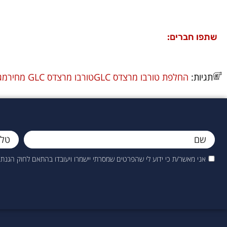
שתפו חברים:
תגיות:
החלפת טורבו מרצדס GLC
טורבו מרצדס GLC מחיר
מגד
אני מאשר/ת כי ידוע לי שהפרטים שמסרתי יישמרו ויעובדו בהתאם לחוק הגנת הפרטיות, התשמ"א–1981 (