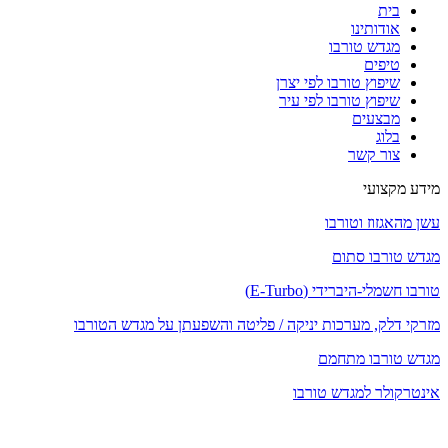
בית
אודותינו
מגדש טורבו
טיפים
שיפוץ טורבו לפי יצרן
שיפוץ טורבו לפי עיר
מבצעים
בלוג
צור קשר
מידע מקצועי
עשן מהאגזוז וטורבו
מגדש טורבו סתום
טורבו חשמלי-היברידי (E-Turbo)
מזרקי דלק, מערכות יניקה / פליטה והשפעתן על מגדש הטורבו
מגדש טורבו מתחמם
אינטרקולר למגדש טורבו