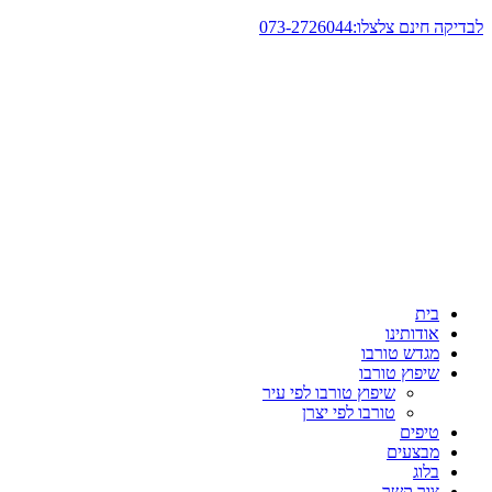
דלג
לבדיקה חינם צלצלו:073-2726044
לתוכן
בית
אודותינו
מגדש טורבו
שיפוץ טורבו
שיפוץ טורבו לפי עיר
טורבו לפי יצרן
טיפים
מבצעים
בלוג
צור קשר