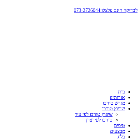
דלג
לבדיקה חינם צלצלו:073-2726044
לתוכן
בית
אודותינו
מגדש טורבו
שיפוץ טורבו
שיפוץ טורבו לפי עיר
טורבו לפי יצרן
טיפים
מבצעים
בלוג