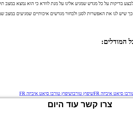
צע בדיקות על כל מגדש שמגיע אלינו על מנת לוודא כי הוא נמצא במצב תקי
ך שיש לנו את האפשרות לסנן ולבחור מגדשים איכותיים שמגיעים במצב שמו
רבו סיאט איביזה FR
שיפוץ טורבו
שיפוץ טורבו סיאט איביזה FR
צרו קשר עוד היום
ות פרטיות
ת כי ידוע לי שהפרטים שמסרתי יישמרו ויעובדו בהתאם לחוק הגנת הפרטיות, התשמ"א–1981 (כולל תיקון 13),
ו.