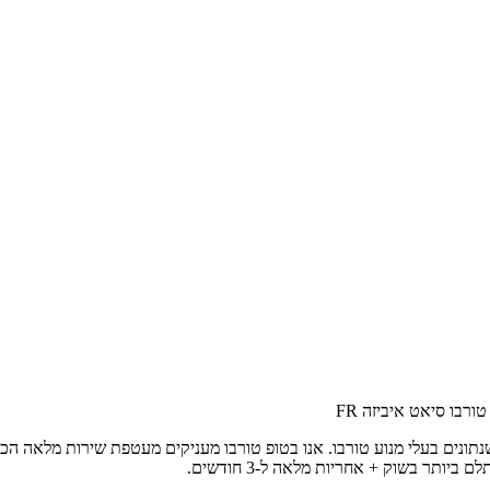
ורבו סיאט איביזה FR
ורבו סיאט איביזה FR עבור כל המודלים והשנתונים בעלי מנוע טורבו. אנו בטופ טורבו מעניקים מ
תר בשוק + אחריות מלאה ל-3 חודשים.