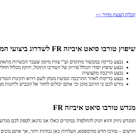
קבלת הצעת מחיר >>
שיפוץ טורבו סיאט איביזה FR לשדרוג ביצועי המנוע:
נבצע בדיקה במכשור מתקדם וע”י צוות מיומן שעבר הכשרות מתאימו
נבצע שיפוץ יסודי הכולל פירוק של הטורבו התקול, תיקון מכלול הח
נבצע הרכבה מקצועית
נבצע בדיקות לאחר ההרכבה ונסיעת מבחן לשם וידוא תקינות הטורב
נודיע לכם כי הרכב מוכן וכי אתם יכולים לחזור אל הכביש וליהנות ממ
מגדש טורבו סיאט איביזה FR
המגדש ניזוק והוא זקוק להחלפה? במקרים כאלו אנו נדגאג לספק לכם מגדשי
חדשים – טורבו חדש מהקופסא, העלויות כאן גבוהות יותר, אך אתם נהנים 