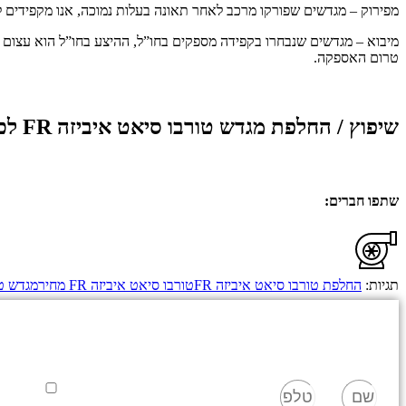
מפירוק – מגדשים שפורקו מרכב לאחר תאונה בעלות נמוכה, אנו מקפידים לב
מיבוא – מגדשים שנבחרו בקפידה מספקים בחו”ל, ההיצע בחו”ל הוא עצום כ
טרום האספקה.
שיפוץ / החלפת מגדש טורבו סיאט איביזה FR לכל המודלים:
שתפו חברים:
תגיות:
החלפת טורבו סיאט איביזה FR
טורבו סיאט איביזה FR מחיר
מגדש טו
שם
טלפון
אישור מדיני
שלח
אני מאשר/
הפרטיות
שלנ