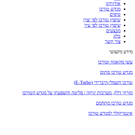
אודותינו
מגדש טורבו
טיפים
שיפוץ טורבו לפי יצרן
שיפוץ טורבו לפי עיר
מבצעים
בלוג
צור קשר
מידע מקצועי
עשן מהאגזוז וטורבו
מגדש טורבו סתום
טורבו חשמלי-היברידי (E-Turbo)
מזרקי דלק, מערכות יניקה / פליטה והשפעתן על מגדש הטורבו
מגדש טורבו מתחמם
אינטרקולר למגדש טורבו