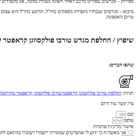
מפירוק – מגדשים שפורקו מרכב לאחר תאונה בעלות נמוכה, אנו מקפידים לב
מיבוא – מגדשים שנבחרו בקפידה מספקים בחו”ל, ההיצע בחו”ל הוא עצום כ
טרום האספקה.
שיפוץ / החלפת מגדש טורבו פולקסווגן קראפטר ל
שתפו חברים:
תגיות:
החלפת טורבו פולקסווגן קראפטר
טורבו פולקסווגן קראפטר מחיר
מגד
צרו קשר עוד היום
שם
טלפון
אישור מדיניות פרטיות
אני מאשר/ת כי ידוע לי שהפרטים שמסרתי יישמרו ויעובדו בהתאם לחוק הגנת הפרטיות, התשמ