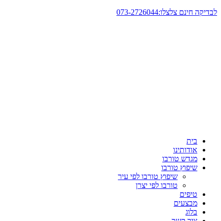
דלג
לבדיקה חינם צלצלו:073-2726044
לתוכן
בית
אודותינו
מגדש טורבו
שיפוץ טורבו
שיפוץ טורבו לפי עיר
טורבו לפי יצרן
טיפים
מבצעים
בלוג
צור קשר