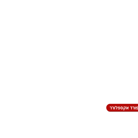
פורד אקספלורר