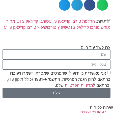
תגיות:
החלפת טורבו קדילאק CTS
טורבו קדילאק CTS מחיר
מגדש טורבו קדילאק CTS
שיפוץ טורבו
שיפוץ טורבו קדילאק CTS
צרו קשר עוד היום
אני מאשר/ת כי ידוע לי שהפרטים שמסרתי יישמרו ויעובדו
בהתאם לחוק הגנת הפרטיות, התשמ"א–1981 (כולל תיקון 13),
ובהתאם ל
מדיניות הפרטיות
שלנו.
שלח
רות לקוחות
073-2726044