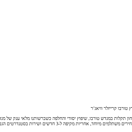
 טורבו קרייזלר וויאג’ר
בחון תקלות במגדש טורבו, שיפוץ יסודי והחלפה כשברשותנו מלאי ענק של מגד
 ל-3 חדשים ושירות בסטנדרטים הגבוהים ביותר של מקצועיות.