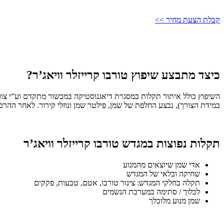
קבלת הצעת מחיר >>
כיצד מתבצע שיפוץ טורבו קרייזלר וויאג’ר?
השיפוץ כולל איתור תקלות במסגרת דיאגנוסטיקה במכשור מתקדם וע”י צוות 
במידת הצורך), נבצע החלפת של שמן, פילטר שמן ונוזלי קירור. לאחר ההרכ
תקלות נפוצות במגדש טורבו קרייזלר וויאג’ר
אדי שמן שיוצאים מהמנוע
שחיקה ובלאי של המגדש
תקלה בחלקי המגדש: צינור טורבו, אטם, טבעות, פקקים
לכלוך / סתימה במערכת הנשמים
שמן מנוע מלוכלך