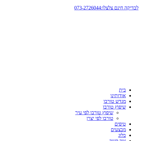
דלג
לבדיקה חינם צלצלו:073-2726044
לתוכן
בית
אודותינו
מגדש טורבו
שיפוץ טורבו
שיפוץ טורבו לפי עיר
טורבו לפי יצרן
טיפים
מבצעים
בלוג
צור קשר