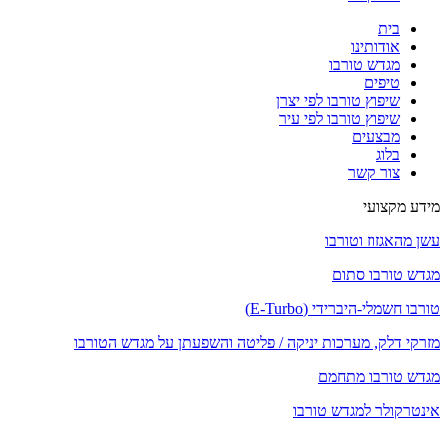
בית
אודותינו
מגדש טורבו
טיפים
שיפוץ טורבו לפי יצרן
שיפוץ טורבו לפי עיר
מבצעים
בלוג
צור קשר
מידע מקצועי
עשן מהאגזוז וטורבו
מגדש טורבו סתום
טורבו חשמלי-היברידי (E-Turbo)
מזרקי דלק, מערכות יניקה / פליטה והשפעתן על מגדש הטורבו
מגדש טורבו מתחמם
אינטרקולר למגדש טורבו