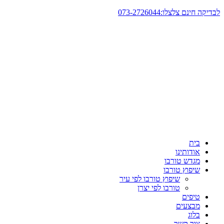
דלג
לבדיקה חינם צלצלו:073-2726044
לתוכן
בית
אודותינו
מגדש טורבו
שיפוץ טורבו
שיפוץ טורבו לפי עיר
טורבו לפי יצרן
טיפים
מבצעים
בלוג
צור קשר