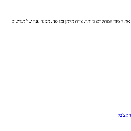
ת הציוד המתקדם ביותר, צוות מיומן ומנוסה, מאגר ענק של מגדשים
האצ'בק