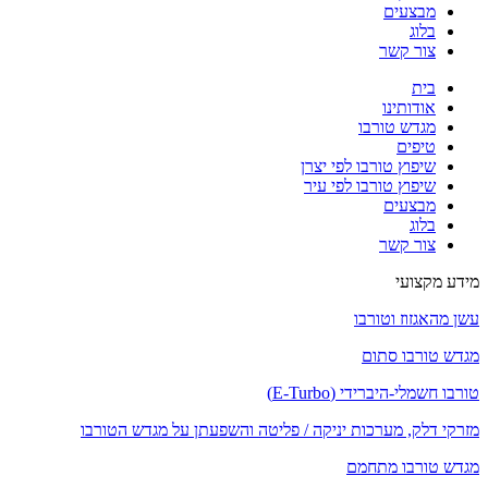
מבצעים
בלוג
צור קשר
בית
אודותינו
מגדש טורבו
טיפים
שיפוץ טורבו לפי יצרן
שיפוץ טורבו לפי עיר
מבצעים
בלוג
צור קשר
מידע מקצועי
עשן מהאגזוז וטורבו
מגדש טורבו סתום
טורבו חשמלי-היברידי (E-Turbo)
מזרקי דלק, מערכות יניקה / פליטה והשפעתן על מגדש הטורבו
מגדש טורבו מתחמם