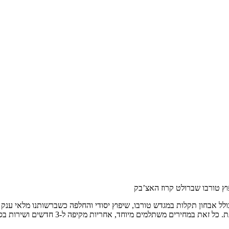
ץ טורבו שברולט קרוז האצ’בק
ולל אבחון תקלות במגדש טורבו, שיפוץ יסודי והחלפה כשברשותנו מלאי ענק 
חד, אחריות מקיפה ל-3 חדשים ושירות בסטנדרטים הגבוהים ביותר של מקצועיות.