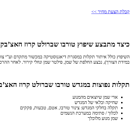
קבלת הצעת מחיר >>
כיצד מתבצע שיפוץ טורבו שברולט קרוז האצ’בק
השיפוץ כולל איתור תקלות במסגרת דיאגנוסטיקה במכשור מתקדם וע”י צוות 
במידת הצורך), נבצע החלפת של שמן, פילטר שמן ונוזלי קירור. לאחר ההרכ
תקלות נפוצות במגדש טורבו שברולט קרוז האצ’ב
אדי שמן שיוצאים מהמנוע
שחיקה ובלאי של המגדש
תקלה בחלקי המגדש: צינור טורבו, אטם, טבעות, פקקים
לכלוך / סתימה במערכת הנשמים
שמן מנוע מלוכלך