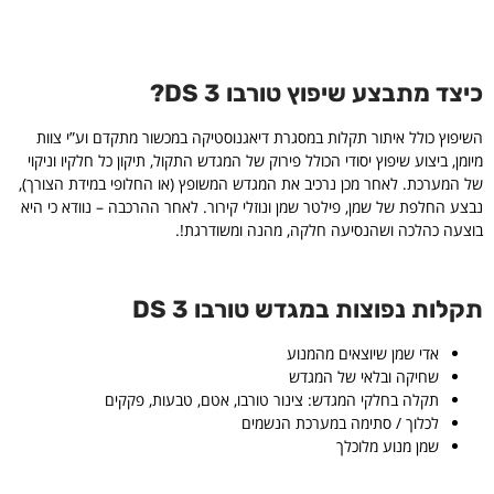
כיצד מתבצע שיפוץ טורבו DS 3?
השיפוץ כולל איתור תקלות במסגרת דיאגנוסטיקה במכשור מתקדם וע”י צוות
מיומן, ביצוע שיפוץ יסודי הכולל פירוק של המגדש התקול, תיקון כל חלקיו וניקוי
של המערכת. לאחר מכן נרכיב את המגדש המשופץ (או החלופי במידת הצורך),
נבצע החלפת של שמן, פילטר שמן ונוזלי קירור. לאחר ההרכבה – נוודא כי היא
בוצעה כהלכה ושהנסיעה חלקה, מהנה ומשודרגת!.
תקלות נפוצות במגדש טורבו DS 3
אדי שמן שיוצאים מהמנוע
שחיקה ובלאי של המגדש
תקלה בחלקי המגדש: צינור טורבו, אטם, טבעות, פקקים
לכלוך / סתימה במערכת הנשמים
שמן מנוע מלוכלך