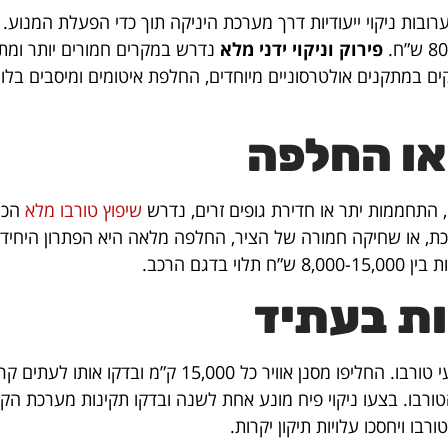
בות ניקוי ייעודיות דרך מערכת היניקה תוך כדי הפעלת המנוע. 
פירוק וניקוי ידני מלא
נדרש במקרים חמורים יותר ומתב
ים במתקנים אולטרסוניים מיוחדים, החלפת איטומים ומיסבים בלויי
או החלפה
, התחממות יתר או חדירת גופים זרים, נדרש
שיפוץ טורבו מלא
הכו
כת, או שחיקה חמורה של הציר, החלפה מלאה היא הפתרון היחיד. 
ת בעתיד
שמרו על החלפת שמן מנוע כל 10,000 קילומטר או פחות במנועי טורבו. החל
טורבו. בצעו ניקוי פיח מונע אחת לשנה ובדקו תקינות מערכת הקי
ו ויחסכו עלויות תיקון יקרות.