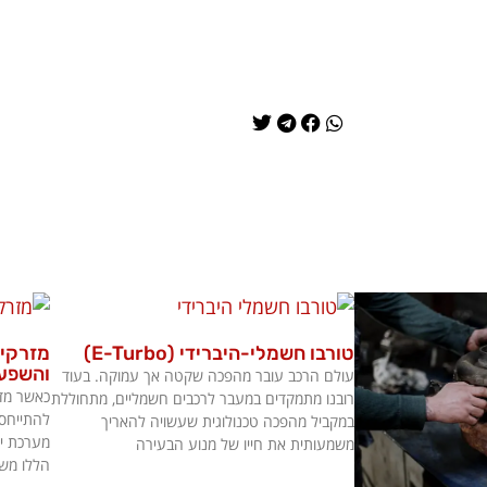
טורבו חשמלי-היברידי (E-Turbo)
מזרקי 
והשפעת
עולם הרכב עובר מהפכה שקטה אך עמוקה. בעוד
כאשר מדו
רובנו מתמקדים במעבר לרכבים חשמליים, מתחוללת
להתייחס 
במקביל מהפכה טכנולוגית שעשויה להאריך
מערכת ינ
משמעותית את חייו של מנוע הבעירה
הללו משח