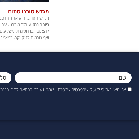
מגדש טורבו סתום
מגדש הטורבו הוא אחד הרכיב
ביותר במנוע רכב מודרני. עם
להצטבר בו חסימות ומשקעים 
ואף גורמים לנזק יקר. במאמר
אני מאשר/ת כי ידוע לי שהפרטים שמסרתי יישמרו ויעובדו בהתאם לחוק הגנת הפרטיות, התשמ"א–1981 (