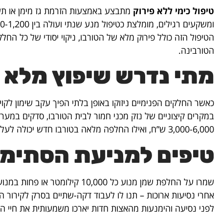
טיפול כימי ללא פירוק
מתבצע באמצעות הזרמת גז מימן או תערו
ומשקעים רגילים, מומלצת כטיפול מנע שנתי ועולה בין 800-1,200 ש”ח.
הטיפול הזה כולל פירוק מלא של הטורבו, ניקוי יסודי של כל החלק
הטורבינה.
מתי נדרש שיפוץ מלא 
כאשר החלקים הפנימיים ניזוקו באופן בלתי הפיך עקב שימון לקוי
במקרים קיצוניים של נזק מכני חמור לבית הטורבו, סדקים במער
3,000-6,000 ש”ח, ואילו החלפה מלאה בטורבו חדש יכולה לעלות בין 8,000-15,000 ש”ח תלוי בדגם הרכב.
טיפים למניעת הסתימו
אחרי נסיעות ארוכות – תנו לו לעבוד דקה-שתיים בסרק לקירור ה
לפני נסיעה והימנעות מהאצות חדות יארכו משמעותית את חיי הטורב