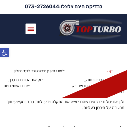
לבדיקה חינם צלצלו:073-2726044
החלפת / שיפוץ מגדש טורבו לרכב
פתח
בחולון
דף הבית
»
שיפוץ טורבו לפי עיר
»
החלפת / שיפוץ מגדש טורבו לרכב בחולון
מוסך לשיפוץ טורבו בחולון, אצלנו בטופ טורבו תוכל לבדוק את הטורבו ברכבך.
הבדיקה מתבצעת ע״י מכונאים בעלי הכשרה מיוחדת לנושא שעברו השתלמויות
בחברות הרכב ויצרני הטורבו.
ולכן אנו יכולים להבטיח שהם ימצאו את התקלה וידעו לתת פתרון מקצועי תוך
מחשבה על חיסכון בעלויות.