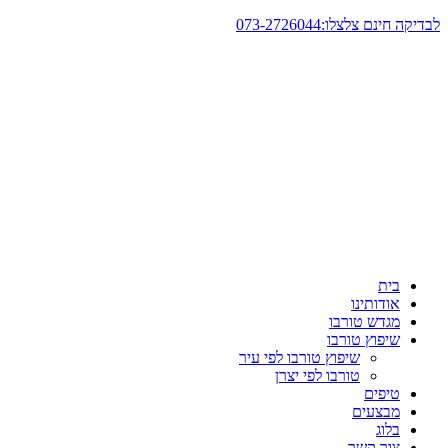
דלג
לבדיקה חינם צלצלו:073-2726044
לתוכן
בית
אודותינו
מגדש טורבו
שיפוץ טורבו
שיפוץ טורבו לפי עיר
טורבו לפי יצרן
טיפים
מבצעים
בלוג
צור קשר