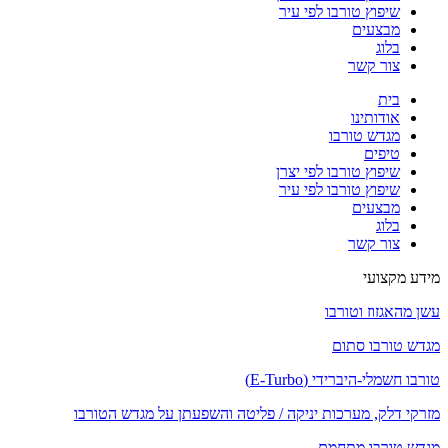
שיפוץ טורבו לפי עיר
מבצעים
בלוג
צור קשר
בית
אודותינו
מגדש טורבו
טיפים
שיפוץ טורבו לפי יצרן
שיפוץ טורבו לפי עיר
מבצעים
בלוג
צור קשר
מידע מקצועי
עשן מהאגזוז וטורבו
מגדש טורבו סתום
טורבו חשמלי-היברידי (E-Turbo)
מזרקי דלק, מערכות יניקה / פליטה והשפעתן על מגדש הטורבו
מגדש טורבו מתחמם