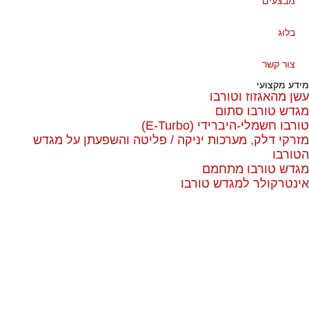
מבצעים
בלוג
צור קשר
דע מקצועי
ן מהאגזוז וטורבו
דש טורבו סתום
רבו חשמלי-היברידי (E-Turbo)
רקי דלק, מערכות יניקה / פליטה והשפעתן על מגדש
ורבו
דש טורבו מתחמם
נטרקולר למגדש טורבו