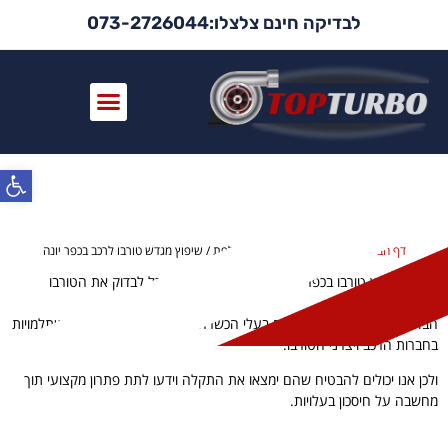
לבדיקה חינם צלצלו:073-2726044
החלפת / שיפוץ מגדש טורבו לרכב
פתח
בכפר יונה
דף הבית
»
שיפוץ טורבו לפי עיר
»
החלפת / שיפוץ מגדש טורבו לרכב בכפר יונה
מוסך לשיפוץ טורבו בכפר יונה, אצלנו בטופ טורבו תוכל לבדוק את הטורבו
ברכבך.
הבדיקה מתבצעת ע״י מכונאים בעלי הכשרה מיוחדת לנושא שעברו השתלמויות
בחברות הרכב ויצרני הטורבו.
ולכן אנו יכולים להבטיח שהם ימצאו את התקלה וידעו לתת פתרון מקצועי תוך
מחשבה על חיסכון בעלויות.