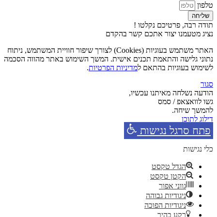
טלפון
שליחה
תודה רבה, פרטיכם נקלטו !
נציג מטעמנו יצור אתכם קשר בהקדם
האתר משתמש בעוגיות (Cookies) לצורך שיפור חוויית המשתמש, ניתוח
נתוני גלישה והתאמת תכנים אישית. המשך השימוש באתר מהווה הסכמה
לשימוש בעוגיות בהתאם ל
מדיניות הפרטיות
.
סגור
הודעה נשלחה מאיתנו עכשיו,
גשו לוואצאפ / סמס
להמשך שיחה.
דילוג לתוכן
פתח סרגל נגישות
כלי נגישות
הגדל טקסט
הקטן טקסט
גווני אפור
ניגודיות גבוהה
ניגודיות הפוכה
רקע בהיר