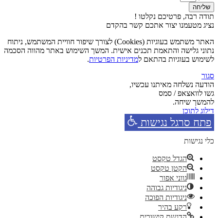
שליחה
תודה רבה, פרטיכם נקלטו !
נציג מטעמנו יצור אתכם קשר בהקדם
האתר משתמש בעוגיות (Cookies) לצורך שיפור חוויית המשתמש, ניתוח
נתוני גלישה והתאמת תכנים אישית. המשך השימוש באתר מהווה הסכמה
לשימוש בעוגיות בהתאם ל
מדיניות הפרטיות
.
סגור
הודעה נשלחה מאיתנו עכשיו,
גשו לוואצאפ / סמס
להמשך שיחה.
דילוג לתוכן
פתח סרגל נגישות
כלי נגישות
הגדל טקסט
הקטן טקסט
גווני אפור
ניגודיות גבוהה
ניגודיות הפוכה
רקע בהיר
הדגשת קישורים