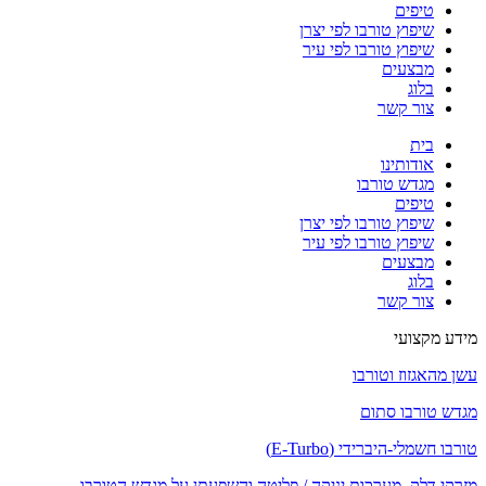
טיפים
שיפוץ טורבו לפי יצרן
שיפוץ טורבו לפי עיר
מבצעים
בלוג
צור קשר
בית
אודותינו
מגדש טורבו
טיפים
שיפוץ טורבו לפי יצרן
שיפוץ טורבו לפי עיר
מבצעים
בלוג
צור קשר
מידע מקצועי
עשן מהאגזוז וטורבו
מגדש טורבו סתום
טורבו חשמלי-היברידי (E-Turbo)
מזרקי דלק, מערכות יניקה / פליטה והשפעתן על מגדש הטורבו