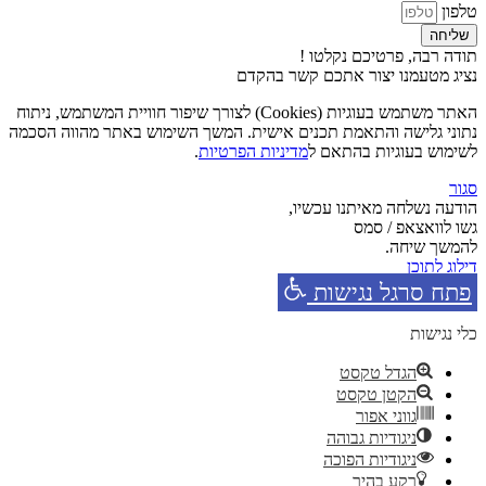
טלפון
שליחה
תודה רבה, פרטיכם נקלטו !
נציג מטעמנו יצור אתכם קשר בהקדם
האתר משתמש בעוגיות (Cookies) לצורך שיפור חוויית המשתמש, ניתוח
נתוני גלישה והתאמת תכנים אישית. המשך השימוש באתר מהווה הסכמה
לשימוש בעוגיות בהתאם ל
מדיניות הפרטיות
.
סגור
הודעה נשלחה מאיתנו עכשיו,
גשו לוואצאפ / סמס
להמשך שיחה.
דילוג לתוכן
פתח סרגל נגישות
כלי נגישות
הגדל טקסט
הקטן טקסט
גווני אפור
ניגודיות גבוהה
ניגודיות הפוכה
רקע בהיר