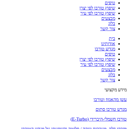
טיפים
שיפוץ טורבו לפי יצרן
שיפוץ טורבו לפי עיר
מבצעים
בלוג
צור קשר
בית
אודותינו
מגדש טורבו
טיפים
שיפוץ טורבו לפי יצרן
שיפוץ טורבו לפי עיר
מבצעים
בלוג
צור קשר
מידע מקצועי
עשן מהאגזוז וטורבו
מגדש טורבו סתום
טורבו חשמלי-היברידי (E-Turbo)
מזרקי דלק, מערכות יניקה / פליטה והשפעתן על מגדש הטורבו