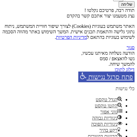
שליחה
תודה רבה, פרטיכם נקלטו !
נציג מטעמנו יצור אתכם קשר בהקדם
האתר משתמש בעוגיות (Cookies) לצורך שיפור חוויית המשתמש, ניתוח
נתוני גלישה והתאמת תכנים אישית. המשך השימוש באתר מהווה הסכמה
לשימוש בעוגיות בהתאם ל
מדיניות הפרטיות
.
סגור
הודעה נשלחה מאיתנו עכשיו,
גשו לוואצאפ / סמס
להמשך שיחה.
דילוג לתוכן
פתח סרגל נגישות
כלי נגישות
הגדל טקסט
הקטן טקסט
גווני אפור
ניגודיות גבוהה
ניגודיות הפוכה
רקע בהיר
הדגשת קישורים