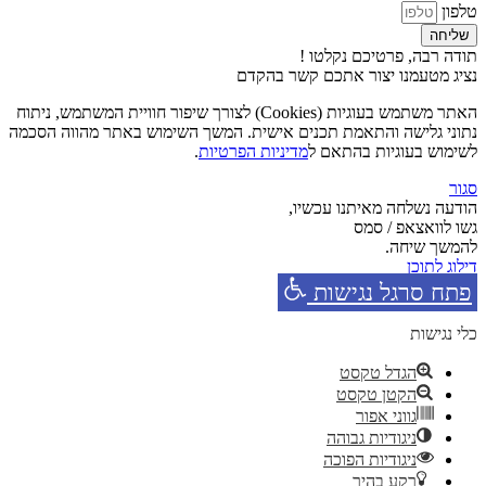
טלפון
שליחה
תודה רבה, פרטיכם נקלטו !
נציג מטעמנו יצור אתכם קשר בהקדם
האתר משתמש בעוגיות (Cookies) לצורך שיפור חוויית המשתמש, ניתוח
נתוני גלישה והתאמת תכנים אישית. המשך השימוש באתר מהווה הסכמה
לשימוש בעוגיות בהתאם ל
מדיניות הפרטיות
.
סגור
הודעה נשלחה מאיתנו עכשיו,
גשו לוואצאפ / סמס
להמשך שיחה.
דילוג לתוכן
פתח סרגל נגישות
כלי נגישות
הגדל טקסט
הקטן טקסט
גווני אפור
ניגודיות גבוהה
ניגודיות הפוכה
רקע בהיר