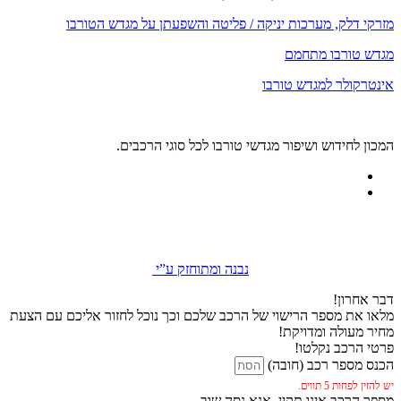
מזרקי דלק, מערכות יניקה / פליטה והשפעתן על מגדש הטורבו
מגדש טורבו מתחמם
אינטרקולר למגדש טורבו
המכון לחידוש ושיפור מגדשי טורבו לכל סוגי הרכבים.
נבנה ומתוחזק ע”י
דבר אחרון!
מלאו את מספר הרישוי של הרכב שלכם וכך נוכל לחזור אליכם עם הצעת
מחיר מעולה ומדויקת!
פרטי הרכב נקלטו!
הכנס מספר רכב (חובה)
יש להזין לפחות 5 תווים.
מספר הרכב אינו תקין, אנא נסה שוב