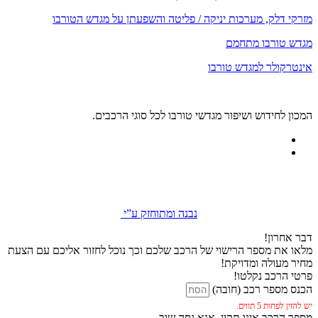
מזרקי דלק, מערכות יניקה / פליטה והשפעתן על מגדש הטורבו
מגדש טורבו מתחמם
אינטרקולר למגדש טורבו
המכון לחידוש ושיפור מגדשי טורבו לכל סוגי הרכבים.
נבנה ומתוחזק ע”י
דבר אחרון!
מלאו את מספר הרישוי של הרכב שלכם וכך נוכל לחזור אליכם עם הצעת
מחיר מעולה ומדויקת!
פרטי הרכב נקלטו!
הכנס מספר רכב (חובה)
יש להזין לפחות 5 תווים.
מספר הרכב אינו תקין, אנא נסה שוב