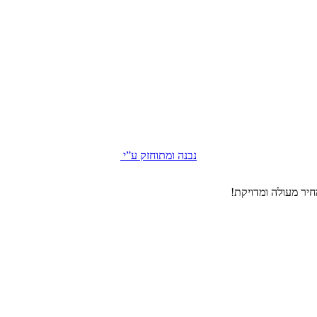
נבנה ומתוחזק ע”י
יר מעולה ומדויקת!