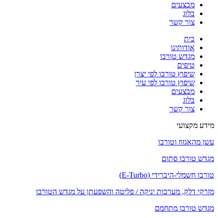
מבצעים
בלוג
צור קשר
בית
אודותינו
מגדש טורבו
טיפים
שיפוץ טורבו לפי יצרן
שיפוץ טורבו לפי עיר
מבצעים
בלוג
צור קשר
מידע מקצועי
עשן מהאגזוז וטורבו
מגדש טורבו סתום
טורבו חשמלי-היברידי (E-Turbo)
מזרקי דלק, מערכות יניקה / פליטה והשפעתן על מגדש הטורבו
מגדש טורבו מתחמם