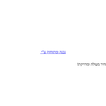
נבנה ומתוחזק ע”י
יר מעולה ומדויקת!