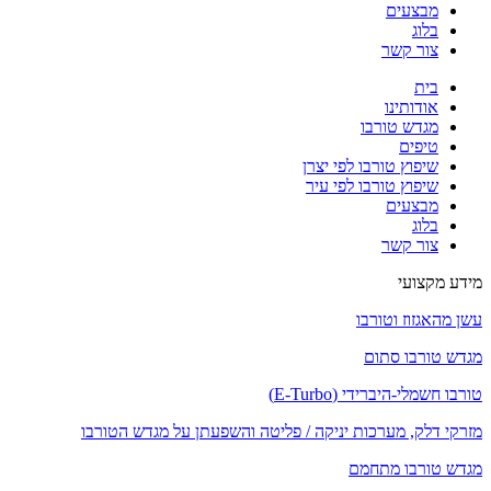
מבצעים
בלוג
צור קשר
בית
אודותינו
מגדש טורבו
טיפים
שיפוץ טורבו לפי יצרן
שיפוץ טורבו לפי עיר
מבצעים
בלוג
צור קשר
מידע מקצועי
עשן מהאגזוז וטורבו
מגדש טורבו סתום
טורבו חשמלי-היברידי (E-Turbo)
מזרקי דלק, מערכות יניקה / פליטה והשפעתן על מגדש הטורבו
מגדש טורבו מתחמם