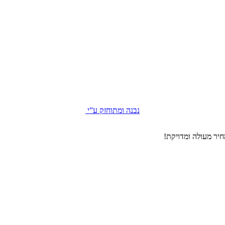
נבנה ומתוחזק ע”י
יר מעולה ומדויקת!