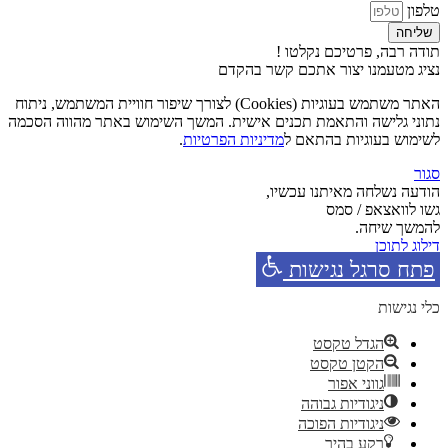
טלפון
שליחה
תודה רבה, פרטיכם נקלטו !
נציג מטעמנו יצור אתכם קשר בהקדם
האתר משתמש בעוגיות (Cookies) לצורך שיפור חוויית המשתמש, ניתוח
נתוני גלישה והתאמת תכנים אישית. המשך השימוש באתר מהווה הסכמה
לשימוש בעוגיות בהתאם ל
מדיניות הפרטיות
.
סגור
הודעה נשלחה מאיתנו עכשיו,
גשו לוואצאפ / סמס
להמשך שיחה.
דילוג לתוכן
פתח סרגל נגישות
כלי נגישות
הגדל טקסט
הקטן טקסט
גווני אפור
ניגודיות גבוהה
ניגודיות הפוכה
רקע בהיר