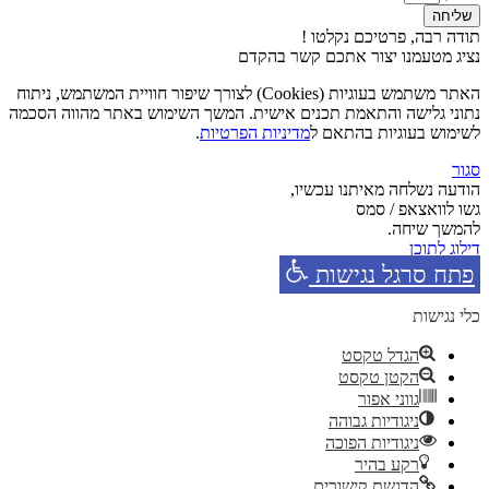
שליחה
תודה רבה, פרטיכם נקלטו !
נציג מטעמנו יצור אתכם קשר בהקדם
האתר משתמש בעוגיות (Cookies) לצורך שיפור חוויית המשתמש, ניתוח
נתוני גלישה והתאמת תכנים אישית. המשך השימוש באתר מהווה הסכמה
לשימוש בעוגיות בהתאם ל
מדיניות הפרטיות
.
סגור
הודעה נשלחה מאיתנו עכשיו,
גשו לוואצאפ / סמס
להמשך שיחה.
דילוג לתוכן
פתח סרגל נגישות
כלי נגישות
הגדל טקסט
הקטן טקסט
גווני אפור
ניגודיות גבוהה
ניגודיות הפוכה
רקע בהיר
הדגשת קישורים