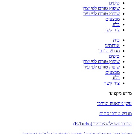
טיפים
שיפוץ טורבו לפי יצרן
שיפוץ טורבו לפי עיר
מבצעים
בלוג
צור קשר
בית
אודותינו
מגדש טורבו
טיפים
שיפוץ טורבו לפי יצרן
שיפוץ טורבו לפי עיר
מבצעים
בלוג
צור קשר
מידע מקצועי
עשן מהאגזוז וטורבו
מגדש טורבו סתום
טורבו חשמלי-היברידי (E-Turbo)
מזרקי דלק, מערכות יניקה / פליטה והשפעתן על מגדש הטורבו