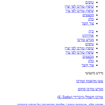
טיפים
שיפוץ טורבו לפי יצרן
שיפוץ טורבו לפי עיר
מבצעים
בלוג
צור קשר
בית
אודותינו
מגדש טורבו
טיפים
שיפוץ טורבו לפי יצרן
שיפוץ טורבו לפי עיר
מבצעים
בלוג
צור קשר
מידע מקצועי
עשן מהאגזוז וטורבו
מגדש טורבו סתום
טורבו חשמלי-היברידי (E-Turbo)
מזרקי דלק, מערכות יניקה / פליטה והשפעתן על מגדש הטורבו