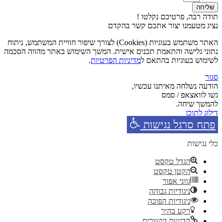
שליחה
תודה רבה, פרטיכם נקלטו !
נציג מטעמנו יצור אתכם קשר בהקדם
האתר משתמש בעוגיות (Cookies) לצורך שיפור חוויית המשתמש, ניתוח
נתוני גלישה והתאמת תכנים אישית. המשך השימוש באתר מהווה הסכמה
לשימוש בעוגיות בהתאם ל
מדיניות הפרטיות
.
סגור
הודעה נשלחה מאיתנו עכשיו,
גשו לוואצאפ / סמס
להמשך שיחה.
דילוג לתוכן
פתח סרגל נגישות
כלי נגישות
הגדל טקסט
הקטן טקסט
גווני אפור
ניגודיות גבוהה
ניגודיות הפוכה
רקע בהיר
הדגשת קישורים