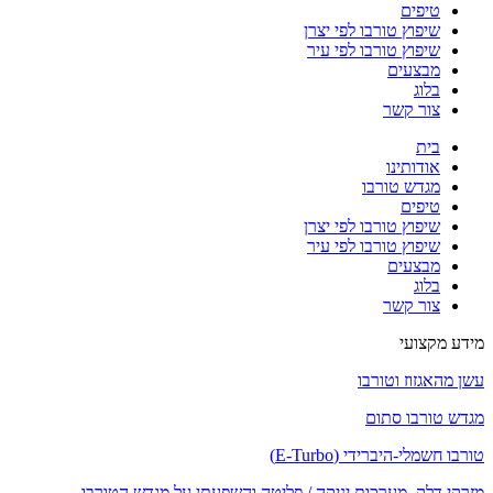
טיפים
שיפוץ טורבו לפי יצרן
שיפוץ טורבו לפי עיר
מבצעים
בלוג
צור קשר
בית
אודותינו
מגדש טורבו
טיפים
שיפוץ טורבו לפי יצרן
שיפוץ טורבו לפי עיר
מבצעים
בלוג
צור קשר
מידע מקצועי
עשן מהאגזוז וטורבו
מגדש טורבו סתום
טורבו חשמלי-היברידי (E-Turbo)
מזרקי דלק, מערכות יניקה / פליטה והשפעתן על מגדש הטורבו