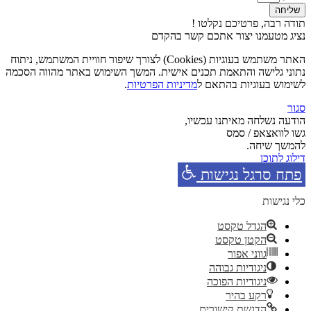
שליחה
תודה רבה, פרטיכם נקלטו !
נציג מטעמנו יצור אתכם קשר בהקדם
האתר משתמש בעוגיות (Cookies) לצורך שיפור חוויית המשתמש, ניתוח
נתוני גלישה והתאמת תכנים אישית. המשך השימוש באתר מהווה הסכמה
לשימוש בעוגיות בהתאם ל
מדיניות הפרטיות
.
סגור
הודעה נשלחה מאיתנו עכשיו,
גשו לוואצאפ / סמס
להמשך שיחה.
דילוג לתוכן
פתח סרגל נגישות
כלי נגישות
הגדל טקסט
הקטן טקסט
גווני אפור
ניגודיות גבוהה
ניגודיות הפוכה
רקע בהיר
הדגשת קישורים