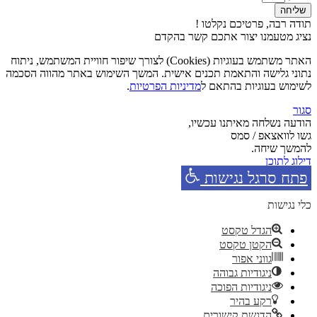
שליחה
תודה רבה, פרטיכם נקלטו !
נציג מטעמנו יצור אתכם קשר בהקדם
האתר משתמש בעוגיות (Cookies) לצורך שיפור חוויית המשתמש, ניתוח
נתוני גלישה והתאמת תכנים אישית. המשך השימוש באתר מהווה הסכמה
לשימוש בעוגיות בהתאם ל
מדיניות הפרטיות
.
סגור
הודעה נשלחה מאיתנו עכשיו,
גשו לוואצאפ / סמס
להמשך שיחה.
דילוג לתוכן
פתח סרגל נגישות
כלי נגישות
הגדל טקסט
הקטן טקסט
גווני אפור
ניגודיות גבוהה
ניגודיות הפוכה
רקע בהיר
הדגשת קישורים