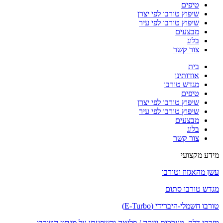
טיפים
שיפוץ טורבו לפי יצרן
שיפוץ טורבו לפי עיר
מבצעים
בלוג
צור קשר
בית
אודותינו
מגדש טורבו
טיפים
שיפוץ טורבו לפי יצרן
שיפוץ טורבו לפי עיר
מבצעים
בלוג
צור קשר
מידע מקצועי
עשן מהאגזוז וטורבו
מגדש טורבו סתום
טורבו חשמלי-היברידי (E-Turbo)
מזרקי דלק, מערכות יניקה / פליטה והשפעתן על מגדש הטורבו