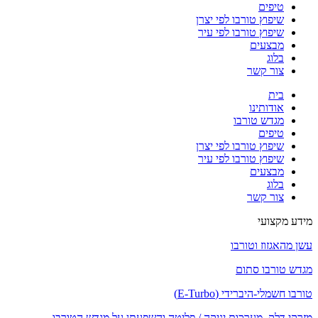
טיפים
שיפוץ טורבו לפי יצרן
שיפוץ טורבו לפי עיר
מבצעים
בלוג
צור קשר
בית
אודותינו
מגדש טורבו
טיפים
שיפוץ טורבו לפי יצרן
שיפוץ טורבו לפי עיר
מבצעים
בלוג
צור קשר
מידע מקצועי
עשן מהאגזוז וטורבו
מגדש טורבו סתום
טורבו חשמלי-היברידי (E-Turbo)
מזרקי דלק, מערכות יניקה / פליטה והשפעתן על מגדש הטורבו