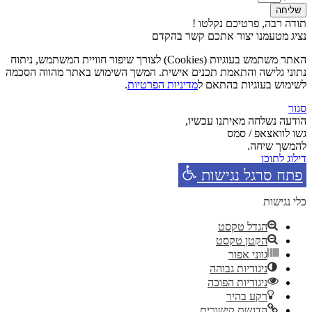
שליחה
תודה רבה, פרטיכם נקלטו !
נציג מטעמנו יצור אתכם קשר בהקדם
האתר משתמש בעוגיות (Cookies) לצורך שיפור חוויית המשתמש, ניתוח
נתוני גלישה והתאמת תכנים אישית. המשך השימוש באתר מהווה הסכמה
לשימוש בעוגיות בהתאם ל
מדיניות הפרטיות
.
סגור
הודעה נשלחה מאיתנו עכשיו,
גשו לוואצאפ / סמס
להמשך שיחה.
דילוג לתוכן
פתח סרגל נגישות
כלי נגישות
הגדל טקסט
הקטן טקסט
גווני אפור
ניגודיות גבוהה
ניגודיות הפוכה
רקע בהיר
הדגשת קישורים