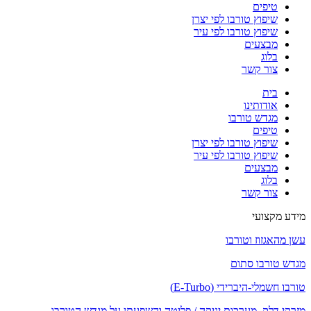
טיפים
שיפוץ טורבו לפי יצרן
שיפוץ טורבו לפי עיר
מבצעים
בלוג
צור קשר
בית
אודותינו
מגדש טורבו
טיפים
שיפוץ טורבו לפי יצרן
שיפוץ טורבו לפי עיר
מבצעים
בלוג
צור קשר
מידע מקצועי
עשן מהאגזוז וטורבו
מגדש טורבו סתום
טורבו חשמלי-היברידי (E-Turbo)
מזרקי דלק, מערכות יניקה / פליטה והשפעתן על מגדש הטורבו