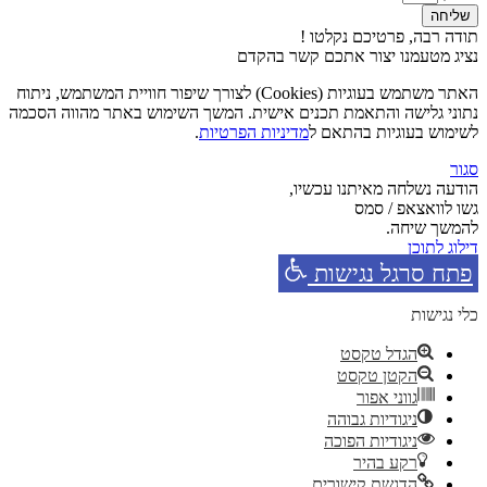
שליחה
תודה רבה, פרטיכם נקלטו !
נציג מטעמנו יצור אתכם קשר בהקדם
האתר משתמש בעוגיות (Cookies) לצורך שיפור חוויית המשתמש, ניתוח
נתוני גלישה והתאמת תכנים אישית. המשך השימוש באתר מהווה הסכמה
לשימוש בעוגיות בהתאם ל
מדיניות הפרטיות
.
סגור
הודעה נשלחה מאיתנו עכשיו,
גשו לוואצאפ / סמס
להמשך שיחה.
דילוג לתוכן
פתח סרגל נגישות
כלי נגישות
הגדל טקסט
הקטן טקסט
גווני אפור
ניגודיות גבוהה
ניגודיות הפוכה
רקע בהיר
הדגשת קישורים