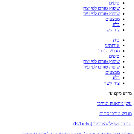
טיפים
שיפוץ טורבו לפי יצרן
שיפוץ טורבו לפי עיר
מבצעים
בלוג
צור קשר
בית
אודותינו
מגדש טורבו
טיפים
שיפוץ טורבו לפי יצרן
שיפוץ טורבו לפי עיר
מבצעים
בלוג
צור קשר
מידע מקצועי
עשן מהאגזוז וטורבו
מגדש טורבו סתום
טורבו חשמלי-היברידי (E-Turbo)
מזרקי דלק, מערכות יניקה / פליטה והשפעתן על מגדש הטורבו