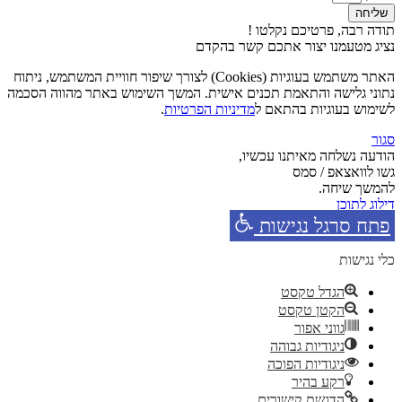
שליחה
תודה רבה, פרטיכם נקלטו !
נציג מטעמנו יצור אתכם קשר בהקדם
האתר משתמש בעוגיות (Cookies) לצורך שיפור חוויית המשתמש, ניתוח
נתוני גלישה והתאמת תכנים אישית. המשך השימוש באתר מהווה הסכמה
לשימוש בעוגיות בהתאם ל
מדיניות הפרטיות
.
סגור
הודעה נשלחה מאיתנו עכשיו,
גשו לוואצאפ / סמס
להמשך שיחה.
דילוג לתוכן
פתח סרגל נגישות
כלי נגישות
הגדל טקסט
הקטן טקסט
גווני אפור
ניגודיות גבוהה
ניגודיות הפוכה
רקע בהיר
הדגשת קישורים