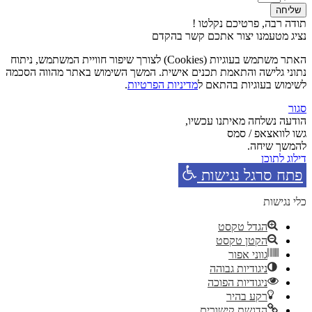
שליחה
תודה רבה, פרטיכם נקלטו !
נציג מטעמנו יצור אתכם קשר בהקדם
האתר משתמש בעוגיות (Cookies) לצורך שיפור חוויית המשתמש, ניתוח
נתוני גלישה והתאמת תכנים אישית. המשך השימוש באתר מהווה הסכמה
לשימוש בעוגיות בהתאם ל
מדיניות הפרטיות
.
סגור
הודעה נשלחה מאיתנו עכשיו,
גשו לוואצאפ / סמס
להמשך שיחה.
דילוג לתוכן
פתח סרגל נגישות
כלי נגישות
הגדל טקסט
הקטן טקסט
גווני אפור
ניגודיות גבוהה
ניגודיות הפוכה
רקע בהיר
הדגשת קישורים