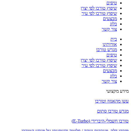
טיפים
שיפוץ טורבו לפי יצרן
שיפוץ טורבו לפי עיר
מבצעים
בלוג
צור קשר
בית
אודותינו
מגדש טורבו
טיפים
שיפוץ טורבו לפי יצרן
שיפוץ טורבו לפי עיר
מבצעים
בלוג
צור קשר
מידע מקצועי
עשן מהאגזוז וטורבו
מגדש טורבו סתום
טורבו חשמלי-היברידי (E-Turbo)
מזרקי דלק, מערכות יניקה / פליטה והשפעתן על מגדש הטורבו