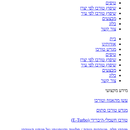
טיפים
שיפוץ טורבו לפי יצרן
שיפוץ טורבו לפי עיר
מבצעים
בלוג
צור קשר
בית
אודותינו
מגדש טורבו
טיפים
שיפוץ טורבו לפי יצרן
שיפוץ טורבו לפי עיר
מבצעים
בלוג
צור קשר
מידע מקצועי
עשן מהאגזוז וטורבו
מגדש טורבו סתום
טורבו חשמלי-היברידי (E-Turbo)
מזרקי דלק, מערכות יניקה / פליטה והשפעתן על מגדש הטורבו