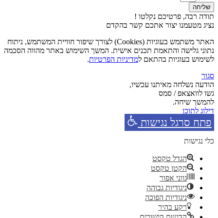
שליחה
תודה רבה, פרטיכם נקלטו !
נציג מטעמנו יצור אתכם קשר בהקדם
האתר משתמש בעוגיות (Cookies) לצורך שיפור חוויית המשתמש, ניתוח
נתוני גלישה והתאמת תכנים אישית. המשך השימוש באתר מהווה הסכמה
לשימוש בעוגיות בהתאם ל
מדיניות הפרטיות
.
סגור
הודעה נשלחה מאיתנו עכשיו,
גשו לוואצאפ / סמס
להמשך שיחה.
דילוג לתוכן
פתח סרגל נגישות
כלי נגישות
הגדל טקסט
הקטן טקסט
גווני אפור
ניגודיות גבוהה
ניגודיות הפוכה
רקע בהיר
הדגשת קישורים