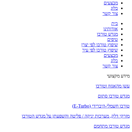
מבצעים
בלוג
צור קשר
בית
אודותינו
מגדש טורבו
טיפים
שיפוץ טורבו לפי יצרן
שיפוץ טורבו לפי עיר
מבצעים
בלוג
צור קשר
מידע מקצועי
עשן מהאגזוז וטורבו
מגדש טורבו סתום
טורבו חשמלי-היברידי (E-Turbo)
מזרקי דלק, מערכות יניקה / פליטה והשפעתן על מגדש הטורבו
מגדש טורבו מתחמם