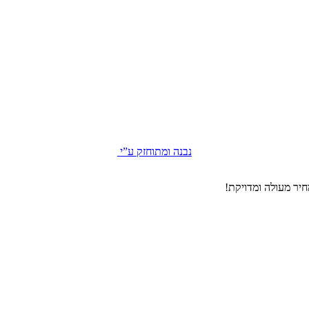
נבנה ומתוחזק ע”י
יר מעולה ומדויקת!