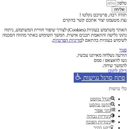
טלפון
שליחה
תודה רבה, פרטיכם נקלטו !
נציג מטעמנו יצור אתכם קשר בהקדם
האתר משתמש בעוגיות (Cookies) לצורך שיפור חוויית המשתמש, ניתוח
נתוני גלישה והתאמת תכנים אישית. המשך השימוש באתר מהווה הסכמה
לשימוש בעוגיות בהתאם ל
מדיניות הפרטיות
.
סגור
הודעה נשלחה מאיתנו עכשיו,
גשו לוואצאפ / סמס
להמשך שיחה.
דילוג לתוכן
פתח סרגל נגישות
כלי נגישות
הגדל טקסט
הקטן טקסט
גווני אפור
ניגודיות גבוהה
ניגודיות הפוכה
רקע בהיר