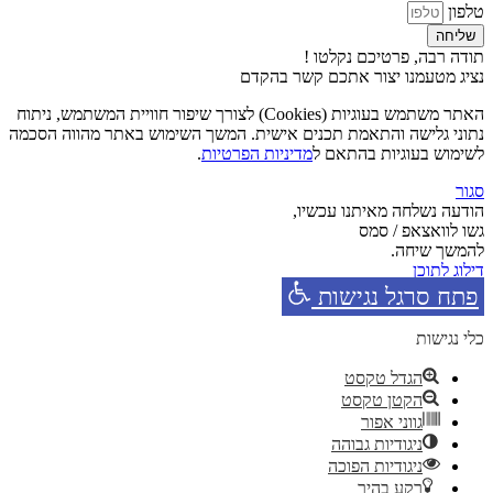
טלפון
שליחה
תודה רבה, פרטיכם נקלטו !
נציג מטעמנו יצור אתכם קשר בהקדם
האתר משתמש בעוגיות (Cookies) לצורך שיפור חוויית המשתמש, ניתוח
נתוני גלישה והתאמת תכנים אישית. המשך השימוש באתר מהווה הסכמה
לשימוש בעוגיות בהתאם ל
מדיניות הפרטיות
.
סגור
הודעה נשלחה מאיתנו עכשיו,
גשו לוואצאפ / סמס
להמשך שיחה.
דילוג לתוכן
פתח סרגל נגישות
כלי נגישות
הגדל טקסט
הקטן טקסט
גווני אפור
ניגודיות גבוהה
ניגודיות הפוכה
רקע בהיר