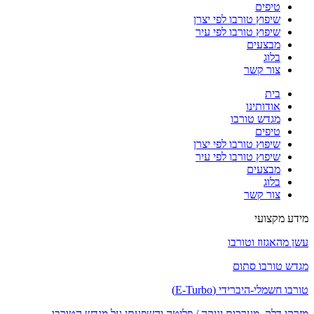
טיפים
שיפוץ טורבו לפי יצרן
שיפוץ טורבו לפי עיר
מבצעים
בלוג
צור קשר
בית
אודותינו
מגדש טורבו
טיפים
שיפוץ טורבו לפי יצרן
שיפוץ טורבו לפי עיר
מבצעים
בלוג
צור קשר
מידע מקצועי
עשן מהאגזוז וטורבו
מגדש טורבו סתום
טורבו חשמלי-היברידי (E-Turbo)
מזרקי דלק, מערכות יניקה / פליטה והשפעתן על מגדש הטורבו