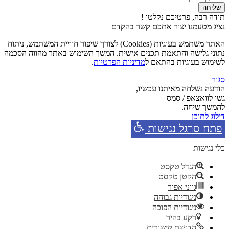
שליחה
תודה רבה, פרטיכם נקלטו !
נציג מטעמנו יצור אתכם קשר בהקדם
האתר משתמש בעוגיות (Cookies) לצורך שיפור חוויית המשתמש, ניתוח
נתוני גלישה והתאמת תכנים אישית. המשך השימוש באתר מהווה הסכמה
לשימוש בעוגיות בהתאם ל
מדיניות הפרטיות
.
סגור
הודעה נשלחה מאיתנו עכשיו,
גשו לוואצאפ / סמס
להמשך שיחה.
דילוג לתוכן
פתח סרגל נגישות
כלי נגישות
הגדל טקסט
הקטן טקסט
גווני אפור
ניגודיות גבוהה
ניגודיות הפוכה
רקע בהיר
הדגשת קישורים