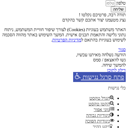
טלפון
שליחה
תודה רבה, פרטיכם נקלטו !
נציג מטעמנו יצור אתכם קשר בהקדם
האתר משתמש בעוגיות (Cookies) לצורך שיפור חוויית המשתמש, ניתוח
נתוני גלישה והתאמת תכנים אישית. המשך השימוש באתר מהווה הסכמה
לשימוש בעוגיות בהתאם ל
מדיניות הפרטיות
.
סגור
הודעה נשלחה מאיתנו עכשיו,
גשו לוואצאפ / סמס
להמשך שיחה.
דילוג לתוכן
פתח סרגל נגישות
כלי נגישות
הגדל טקסט
הקטן טקסט
גווני אפור
ניגודיות גבוהה
ניגודיות הפוכה
רקע בהיר