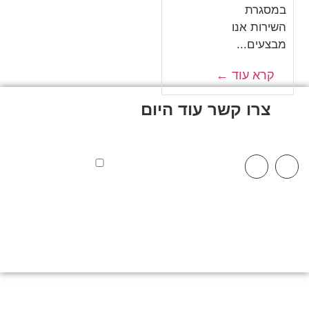
במסגרת
השירות אנו
מבצעים...
קרא עוד ←
צרו קשר עוד היום
שלח
שם
טלפון
אישור מדיניות פרטיות
אני מאשר/ת כי ידוע לי
שהפרטים שמסרתי
יישמרו ויעובדו בהתאם
לחוק הגנת הפרטיות,
התשמ"א–1981 (כולל
תיקון 13), ובהתאם
ל
מדיניות הפרטיות
שלנו.