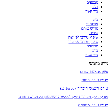
מבצעים
בלוג
צור קשר
בית
אודותינו
מגדש טורבו
טיפים
שיפוץ טורבו לפי יצרן
שיפוץ טורבו לפי עיר
מבצעים
בלוג
צור קשר
מידע מקצועי
עשן מהאגזוז וטורבו
מגדש טורבו סתום
טורבו חשמלי-היברידי (E-Turbo)
מזרקי דלק, מערכות יניקה / פליטה והשפעתן על מגדש הטורבו
מגדש טורבו מתחמם