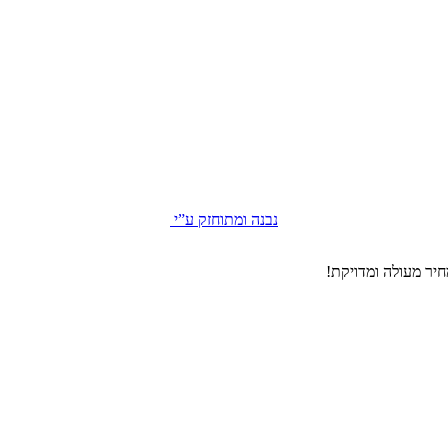
נבנה ומתוחזק ע”י
יר מעולה ומדויקת!