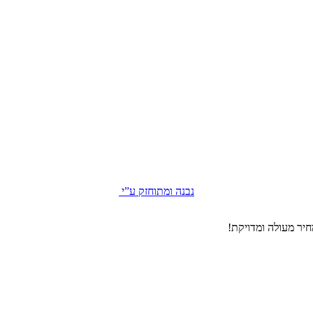
נבנה ומתוחזק ע”י
יר מעולה ומדויקת!