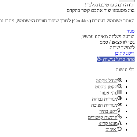
תודה רבה, פרטיכם נקלטו !
נציג מטעמנו יצור אתכם קשר בהקדם
האתר משתמש בעוגיות (Cookies) לצורך שיפור חוויית המשתמש, ניתוח נתוני גלישה והתאמת תכנים אישית. המשך השימוש באתר מהווה הסכמה לשימוש בעוגיות בהתאם ל
סגור
הודעה נשלחה מאיתנו עכשיו,
גשו לוואצאפ / סמס
להמשך שיחה.
דילוג לתוכן
פתח סרגל נגישות
כלי נגישות
הגדל טקסט
הקטן טקסט
גווני אפור
ניגודיות גבוהה
ניגודיות הפוכה
רקע בהיר
הדגשת קישורים
פונט קריא
איפוס