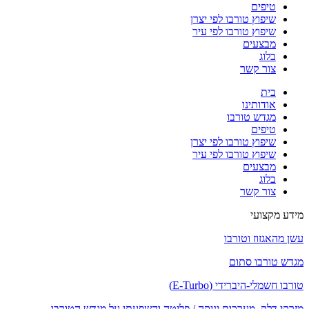
טיפים
שיפוץ טורבו לפי יצרן
שיפוץ טורבו לפי עיר
מבצעים
בלוג
צור קשר
בית
אודותינו
מגדש טורבו
טיפים
שיפוץ טורבו לפי יצרן
שיפוץ טורבו לפי עיר
מבצעים
בלוג
צור קשר
מידע מקצועי
עשן מהאגזוז וטורבו
מגדש טורבו סתום
טורבו חשמלי-היברידי (E-Turbo)
מזרקי דלק, מערכות יניקה / פליטה והשפעתן על מגדש הטורבו