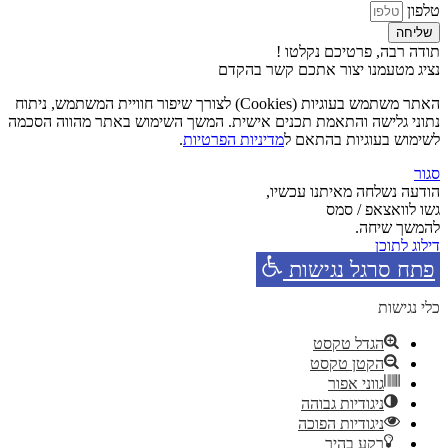
טלפון
שליחה
תודה רבה, פרטיכם נקלטו !
נציג מטעמנו יצור אתכם קשר בהקדם
האתר משתמש בעוגיות (Cookies) לצורך שיפור חוויית המשתמש, ניתוח
נתוני גלישה והתאמת תכנים אישית. המשך השימוש באתר מהווה הסכמה
לשימוש בעוגיות בהתאם ל
מדיניות הפרטיות
.
סגור
הודעה נשלחה מאיתנו עכשיו,
גשו לוואצאפ / סמס
להמשך שיחה.
דילוג לתוכן
פתח סרגל נגישות
כלי נגישות
הגדל טקסט
הקטן טקסט
גווני אפור
ניגודיות גבוהה
ניגודיות הפוכה
רקע בהיר