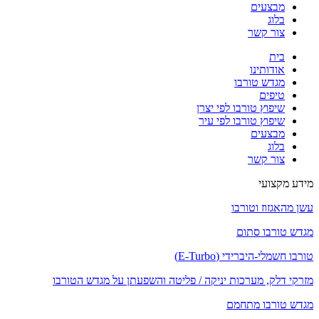
מבצעים
בלוג
צור קשר
בית
אודותינו
מגדש טורבו
טיפים
שיפוץ טורבו לפי יצרן
שיפוץ טורבו לפי עיר
מבצעים
בלוג
צור קשר
מידע מקצועי
עשן מהאגזוז וטורבו
מגדש טורבו סתום
טורבו חשמלי-היברידי (E-Turbo)
מזרקי דלק, מערכות יניקה / פליטה והשפעתן על מגדש הטורבו
מגדש טורבו מתחמם