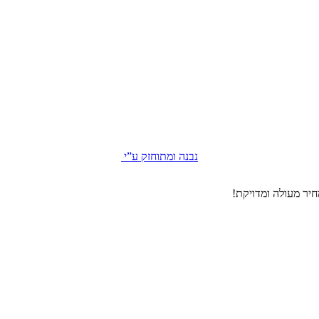
נבנה ומתוחזק ע”י
יר מעולה ומדויקת!