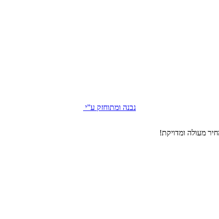
נבנה ומתוחזק ע”י
יר מעולה ומדויקת!