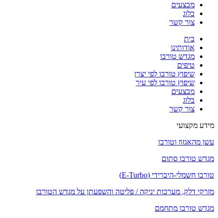
מבצעים
בלוג
צור קשר
בית
אודותינו
מגדש טורבו
טיפים
שיפוץ טורבו לפי יצרן
שיפוץ טורבו לפי עיר
מבצעים
בלוג
צור קשר
מידע מקצועי
עשן מהאגזוז וטורבו
מגדש טורבו סתום
טורבו חשמלי-היברידי (E-Turbo)
מזרקי דלק, מערכות יניקה / פליטה והשפעתן על מגדש הטורבו
מגדש טורבו מתחמם