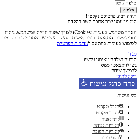
טלפון
שליחה
תודה רבה, פרטיכם נקלטו !
נציג מטעמנו יצור אתכם קשר בהקדם
האתר משתמש בעוגיות (Cookies) לצורך שיפור חוויית המשתמש, ניתוח
נתוני גלישה והתאמת תכנים אישית. המשך השימוש באתר מהווה הסכמה
לשימוש בעוגיות בהתאם ל
מדיניות הפרטיות
.
סגור
הודעה נשלחה מאיתנו עכשיו,
גשו לוואצאפ / סמס
להמשך שיחה.
דילוג לתוכן
פתח סרגל נגישות
כלי נגישות
הגדל טקסט
הקטן טקסט
גווני אפור
ניגודיות גבוהה
ניגודיות הפוכה
רקע בהיר